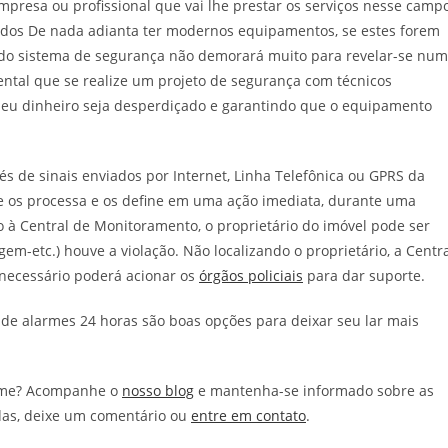
presa ou profissional que vai lhe prestar os serviços nesse camp
ados De nada adianta ter modernos equipamentos, se estes forem
icado sistema de segurança não demorará muito para revelar-se nu
ntal que se realize um projeto de segurança com técnicos
 seu dinheiro seja desperdiçado e garantindo que o equipamento
 de sinais enviados por Internet, Linha Telefônica ou GPRS da
 os processa e os define em uma ação imediata, durante uma
 à Central de Monitoramento, o proprietário do imóvel pode ser
m-etc.) houve a violação. Não localizando o proprietário, a Centr
 necessário poderá acionar os
órgãos policiais
para dar suporte.
 de alarmes 24 horas são boas opções para deixar seu lar mais
arme? Acompanhe o
nosso blog
e mantenha-se informado sobre as
das, deixe um comentário ou
entre em contato
.